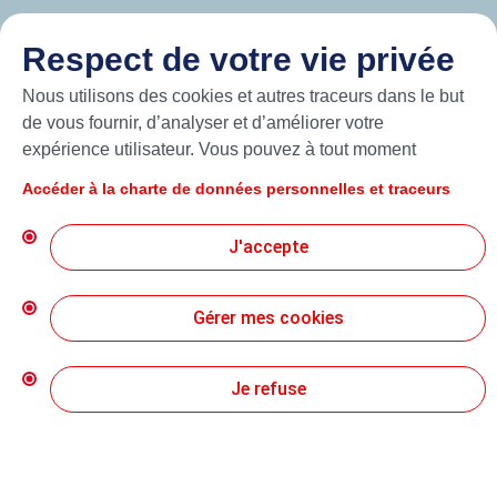
Respect de votre vie privée
Nous utilisons des cookies et autres traceurs dans le but
de vous fournir, d’analyser et d’améliorer votre
expérience utilisateur. Vous pouvez à tout moment
modifier vos paramètres de cookies en cliquant sur le
Accéder à la charte de données personnelles et traceurs
bouton « Gérer mes cookies ». En cliquant sur le bouton
« J’accepte », vous acceptez le dépôt de l’ensemble des
J'accepte
cookies. Dans le cas où vous cliquez sur « Je refuse »,
seuls les cookies techniques nécessaires au bon
© 2026 Hutchinson Precision Sealing Systems
fonctionnement du site seront utilisés. Pour plus
Gérer mes cookies
d’informations, vous pouvez consulter la page « Charte
Charte de Protection des Données Personnelles
de données personnelles et traceurs ».
Je refuse
Conditions Générales d’Utilisation
Création Mediapilote