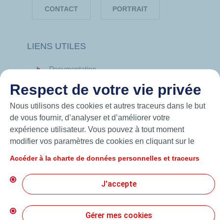
CONTACT
PORTRAIT
LIENS UTILES
Documentation
News
Respect de votre vie privée
Hutchinson.com
Nous utilisons des cookies et autres traceurs dans le but
de vous fournir, d’analyser et d’améliorer votre
expérience utilisateur. Vous pouvez à tout moment
modifier vos paramètres de cookies en cliquant sur le
bouton « Gérer mes cookies ». En cliquant sur le bouton
Accéder à la charte de données personnelles et traceurs
« J’accepte », vous acceptez le dépôt de l’ensemble des
cookies. Dans le cas où vous cliquez sur « Je refuse »,
J'accepte
seuls les cookies techniques nécessaires au bon
fonctionnement du site seront utilisés. Pour plus
d’informations, vous pouvez consulter la page « Charte
Gérer mes cookies
© 2026 Hutchinson Precision Sealing Systems