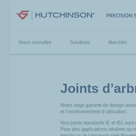
Aller
au
contenu
Nous connaître
Solutions
Marchés
Joints d’arb
Notre large gamme de design associé
et l’environnement d’utilisation.
Nos joints standards IE et IEL son
Pour des applications sévères ou no
besoin ou le concevoir spécifiqueme