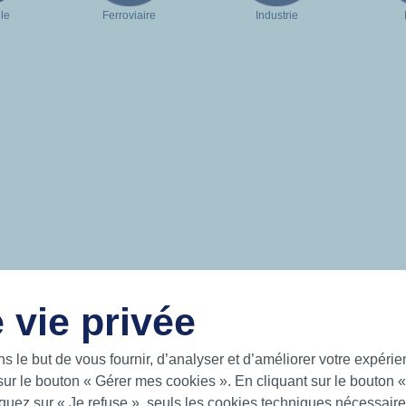
le
Ferroviaire
Industrie
 vie privée
LIENS UTILES
ns le but de vous fournir, d’analyser et d’améliorer votre expéri
sur le bouton « Gérer mes cookies ». En cliquant sur le bouton 
 intelligentes pour un monde en
Documentation
 sur les mers, sur la terre et dans
uez sur « Je refuse », seuls les cookies techniques nécessaires
News