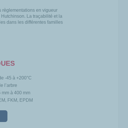
s règlementations en vigueur
utchinson. La traçabilité et la
s dans les différentes familles
QUES
de -45 à +200°C
e l’arbre
 5 mm à 400 mm
AEM, FKM, EPDM