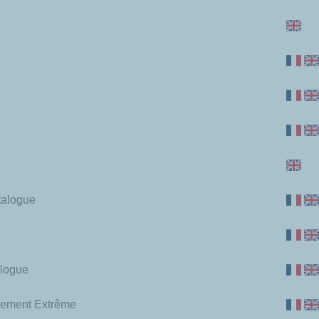
talogue
alogue
nnement Extrême