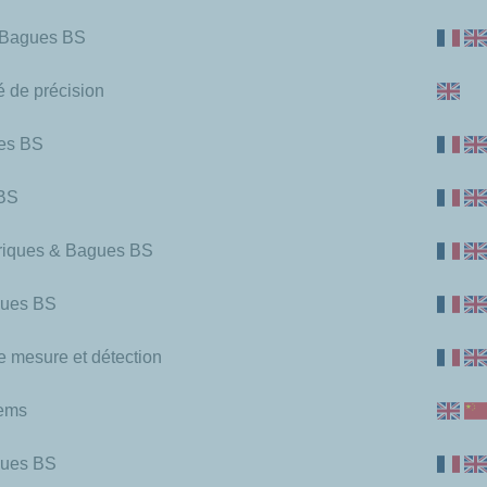
& Bagues BS
é de précision
ues BS
 BS
 toriques & Bagues BS
gues BS
e mesure et détection
tems
agues BS