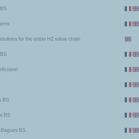
s BS
stems
lutions for the entire H2 value chain
s BS
récision
es BS
es BS
& Bagues BS