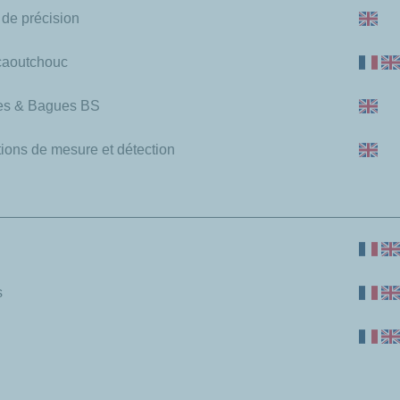
 de précision
 caoutchouc
ues & Bagues BS
utions de mesure et détection
s