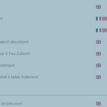
re
latex® décarboné
que & Feu Zaltex®
Catalogue
ité à faible frottement
 de précision