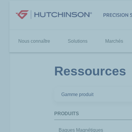
Aller
au
contenu
Nous connaître
Solutions
Marchés
Ressources
PRODUITS
Bagues Magnétiques