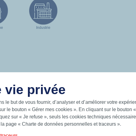
ne
Industrie
 vie privée
LIENS UTILES
ns le but de vous fournir, d’analyser et d’améliorer votre expéri
sur le bouton « Gérer mes cookies ». En cliquant sur le bouton 
 intelligentes pour un monde en
Documentation
 sur les mers, sur la terre et dans
uez sur « Je refuse », seuls les cookies techniques nécessaires
News
 la page « Charte de données personnelles et traceurs ».
Hutchinson.com
 Hutchinson fournit des solutions
ts toriques, bagues quadrilobes,
traceurs