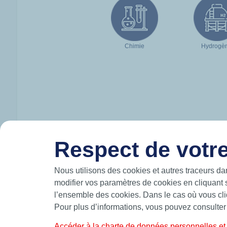
Chimie
Hydrogè
Respect de votre
HUTCHINSON EN BREF
Nous utilisons des cookies et autres traceurs da
modifier vos paramètres de cookies en cliquant 
Hutchinson conçoit et produit des solutions
mouvement et participe à la mobilité du futur
l’ensemble des cookies. Dans le cas où vous cliq
les airs.
Pour plus d’informations, vous pouvez consulter
Fabricant leader d’étanchéité de précision,
standards et sur-mesure telles que des join
bagues BS et joints de forme.
Accéder à la charte de données personnelles et 