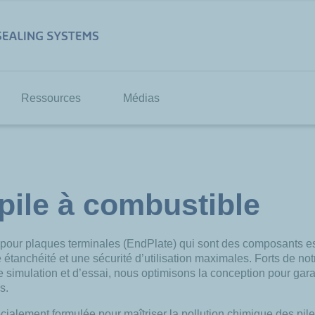
Ressources
Médias
pile à combustible
 pour plaques terminales (
EndPlate
) qui sont des composants e
e étanchéité et une sécurité d’utilisation maximales. Forts de no
 simulation et d’essai, nous optimisons la conception pour garan
es.
lement formulée pour maîtriser la pollution chimique des piles 