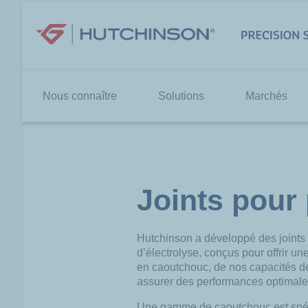
Aller
au
contenu
Nous connaître
Solutions
Marchés
Joints pour 
Hutchinson a développé des
joints
d’électrolyse,
conçus pour offrir un
en caoutchouc,
de nos capacités de
assurer des
performances optimal
Une gamme de caoutchouc est spécia