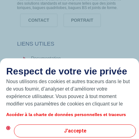
des solutions standards et sur-mesure telles que des joints
toriques, bagues quadrilobes, bagues BS et joints de forme.
CONTACT
PORTRAIT
LIENS UTILES
Documentation
News
Respect de votre vie privée
Hutchinson.com
Nous utilisons des cookies et autres traceurs dans le but
de vous fournir, d’analyser et d’améliorer votre
expérience utilisateur. Vous pouvez à tout moment
modifier vos paramètres de cookies en cliquant sur le
bouton « Gérer mes cookies ». En cliquant sur le bouton
Accéder à la charte de données personnelles et traceurs
« J’accepte », vous acceptez le dépôt de l’ensemble des
cookies. Dans le cas où vous cliquez sur « Je refuse »,
J'accepte
seuls les cookies techniques nécessaires au bon