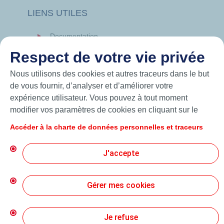
LIENS UTILES
Documentation
News
Respect de votre vie privée
Hutchinson.com
Nous utilisons des cookies et autres traceurs dans le but
de vous fournir, d’analyser et d’améliorer votre
expérience utilisateur. Vous pouvez à tout moment
modifier vos paramètres de cookies en cliquant sur le
bouton « Gérer mes cookies ». En cliquant sur le bouton
Accéder à la charte de données personnelles et traceurs
« J’accepte », vous acceptez le dépôt de l’ensemble des
cookies. Dans le cas où vous cliquez sur « Je refuse »,
J'accepte
seuls les cookies techniques nécessaires au bon
fonctionnement du site seront utilisés. Pour plus
d’informations, vous pouvez consulter la page « Charte
Gérer mes cookies
© 2026 Hutchinson Precision Sealing Systems
de données personnelles et traceurs ».
Charte de Protection des Données Personnelles
Je refuse