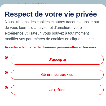
Documentation
News
Respect de votre vie privée
Hutchinson.com
Nous utilisons des cookies et autres traceurs dans le but
de vous fournir, d’analyser et d’améliorer votre
expérience utilisateur. Vous pouvez à tout moment
modifier vos paramètres de cookies en cliquant sur le
bouton « Gérer mes cookies ». En cliquant sur le bouton
Accéder à la charte de données personnelles et traceurs
« J’accepte », vous acceptez le dépôt de l’ensemble des
cookies. Dans le cas où vous cliquez sur « Je refuse »,
J'accepte
seuls les cookies techniques nécessaires au bon
fonctionnement du site seront utilisés. Pour plus
d’informations, vous pouvez consulter la page « Charte
Gérer mes cookies
© 2026 Hutchinson Precision Sealing Systems
de données personnelles et traceurs ».
Charte de Protection des Données Personnelles
Je refuse
Conditions Générales d’Utilisation
Création Mediapilote