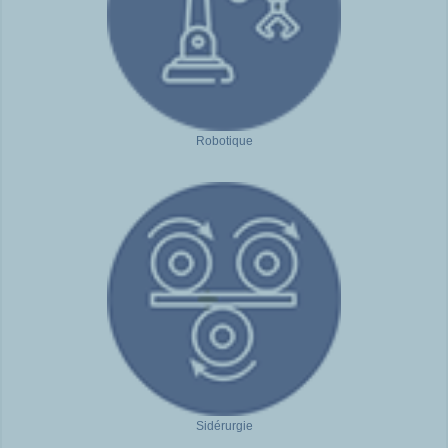
Robotique
Sidérurgie