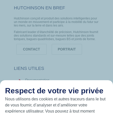
HUTCHINSON EN BREF
Hutchinson conçoit et produit des solutions intelligentes pour
un monde en mouvement et participe à la mobilité du futur sur
les mers, sur la terre et dans les airs.
Fabricant leader d’étanchéité de précision, Hutchinson fournit
des solutions standards et sur-mesure telles que des joints
toriques, bagues quadrilobes, bagues BS et joints de forme.
CONTACT
PORTRAIT
LIENS UTILES
Documentation
News
Respect de votre vie privée
Hutchinson.com
Nous utilisons des cookies et autres traceurs dans le but
de vous fournir, d’analyser et d’améliorer votre
expérience utilisateur. Vous pouvez à tout moment