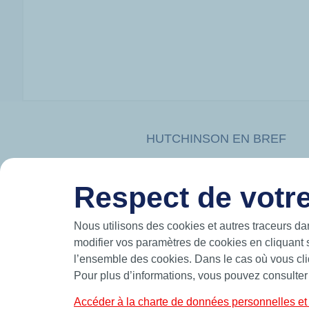
HUTCHINSON EN BREF
Hutchinson conçoit et produit des solutions
mouvement et participe à la mobilité du futur
Respect de votre
les airs.
Fabricant leader d’étanchéité de précision,
standards et sur-mesure telles que des join
bagues BS et joints de forme.
Nous utilisons des cookies et autres traceurs da
modifier vos paramètres de cookies en cliquant 
CONTACT
PORTRA
l’ensemble des cookies. Dans le cas où vous cliq
Pour plus d’informations, vous pouvez consulter
Accéder à la charte de données personnelles et 
© 2026 Hutchinson Precision Sealing Systems