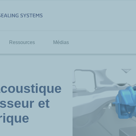
Ressources
Médias
acoustique
sseur et
rique