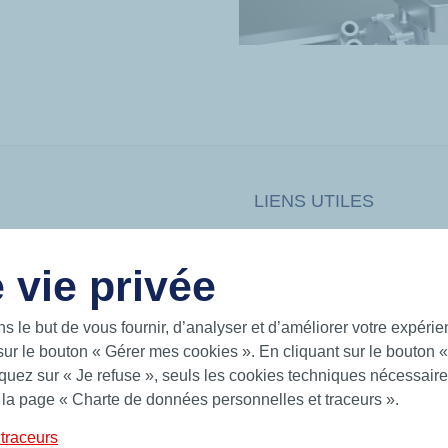
LIENS UTILES
 intelligentes pour un monde en
Documentation
 sur les mers, sur la terre et dans
News
 vie privée
Hutchinson.com
 Hutchinson fournit des solutions
ts toriques, bagues quadrilobes,
ns le but de vous fournir, d’analyser et d’améliorer votre expéri
sur le bouton « Gérer mes cookies ». En cliquant sur le bouton 
IT
uez sur « Je refuse », seuls les cookies techniques nécessaires
 la page « Charte de données personnelles et traceurs ».
traceurs
Charte de Protection des Données Personnelles
Condi