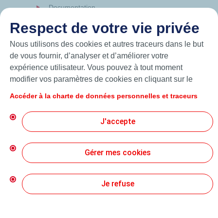
Documentation
News
Respect de votre vie privée
Hutchinson.com
Nous utilisons des cookies et autres traceurs dans le but
de vous fournir, d’analyser et d’améliorer votre
expérience utilisateur. Vous pouvez à tout moment
modifier vos paramètres de cookies en cliquant sur le
bouton « Gérer mes cookies ». En cliquant sur le bouton
Accéder à la charte de données personnelles et traceurs
« J’accepte », vous acceptez le dépôt de l’ensemble des
cookies. Dans le cas où vous cliquez sur « Je refuse »,
J'accepte
seuls les cookies techniques nécessaires au bon
fonctionnement du site seront utilisés. Pour plus
d’informations, vous pouvez consulter la page « Charte
Gérer mes cookies
© 2026 Hutchinson Precision Sealing Systems
de données personnelles et traceurs ».
Charte de Protection des Données Personnelles
Je refuse
Conditions Générales d’Utilisation
Création Mediapilote