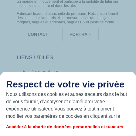
un monde en mouvement et participe à la mobilité du futur sur
les mers, sur la terre et dans les airs.
Fabricant leader d’étanchéité de précision, Hutchinson fournit
des solutions standards et sur-mesure telles que des joints
toriques, bagues quadrilobes, bagues BS et joints de forme.
CONTACT
PORTRAIT
LIENS UTILES
Documentation
News
Respect de votre vie privée
Hutchinson.com
Nous utilisons des cookies et autres traceurs dans le but
de vous fournir, d’analyser et d’améliorer votre
expérience utilisateur. Vous pouvez à tout moment
modifier vos paramètres de cookies en cliquant sur le
bouton « Gérer mes cookies ». En cliquant sur le bouton
Accéder à la charte de données personnelles et traceurs
« J’accepte », vous acceptez le dépôt de l’ensemble des