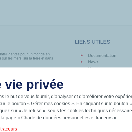
LIENS UTILES
 intelligentes pour un monde en
Documentation
 sur les mers, sur la terre et dans
News
Hutchinson.com
 Hutchinson fournit des solutions
ts toriques, bagues quadrilobes,
 vie privée
IT
ns le but de vous fournir, d’analyser et d’améliorer votre expéri
sur le bouton « Gérer mes cookies ». En cliquant sur le bouton 
uez sur « Je refuse », seuls les cookies techniques nécessaires
Charte de Protection des Données Personnelles
Condi
 la page « Charte de données personnelles et traceurs ».
traceurs