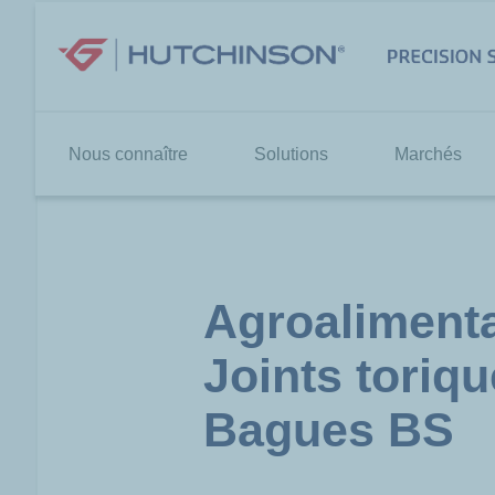
Aller
au
contenu
Nous connaître
Solutions
Marchés
Agroalimenta
Joints toriq
Bagues BS