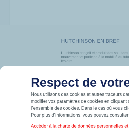
HUTCHINSON EN BREF
Hutchinson conçoit et produit des solutions
mouvement et participe à la mobilité du futur
les airs.
Fabricant leader d’étanchéité de précision,
standards et sur-mesure telles que des join
bagues BS et joints de forme.
Respect de votre
CONTACT
PORTRA
Nous utilisons des cookies et autres traceurs da
modifier vos paramètres de cookies en cliquant 
l’ensemble des cookies. Dans le cas où vous cliq
© 2026 Hutchinson Precision Sealing Systems
Pour plus d’informations, vous pouvez consulter
Accéder à la charte de données personnelles et 