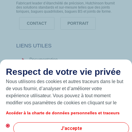
Fabricant leader d’étanchéité de précision, Hutchinson fournit
des solutions standards et sur-mesure telles que des joints
toriques, bagues quadrilobes, bagues BS et joints de forme.
CONTACT
PORTRAIT
LIENS UTILES
Documentation
News
Respect de votre vie privée
Hutchinson.com
Nous utilisons des cookies et autres traceurs dans le but
de vous fournir, d’analyser et d’améliorer votre
expérience utilisateur. Vous pouvez à tout moment
modifier vos paramètres de cookies en cliquant sur le
bouton « Gérer mes cookies ». En cliquant sur le bouton
Accéder à la charte de données personnelles et traceurs
« J’accepte », vous acceptez le dépôt de l’ensemble des
cookies. Dans le cas où vous cliquez sur « Je refuse »,
J'accepte
seuls les cookies techniques nécessaires au bon