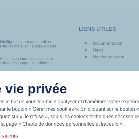
LIENS UTILES
 intelligentes pour un monde en
Documentation
 sur les mers, sur la terre et dans
News
Hutchinson.com
 Hutchinson fournit des solutions
ts toriques, bagues quadrilobes,
IT
 vie privée
ns le but de vous fournir, d’analyser et d’améliorer votre expéri
Charte de Protection des Données Personnelles
Condi
sur le bouton « Gérer mes cookies ». En cliquant sur le bouton 
uez sur « Je refuse », seuls les cookies techniques nécessaires
 la page « Charte de données personnelles et traceurs ».
traceurs