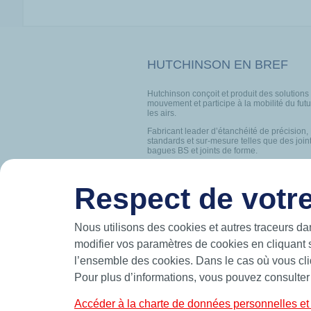
HUTCHINSON EN BREF
Hutchinson conçoit et produit des solutions
mouvement et participe à la mobilité du futur
les airs.
Fabricant leader d’étanchéité de précision,
standards et sur-mesure telles que des join
bagues BS et joints de forme.
CONTACT
PORTRA
Respect de votre
Nous utilisons des cookies et autres traceurs da
© 2026 Hutchinson Precision Sealing Systems
modifier vos paramètres de cookies en cliquant 
l’ensemble des cookies. Dans le cas où vous cliq
Pour plus d’informations, vous pouvez consulter
Accéder à la charte de données personnelles et 