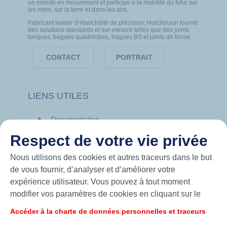
un monde en mouvement et participe à la mobilité du futur sur
les mers, sur la terre et dans les airs.
Fabricant leader d’étanchéité de précision, Hutchinson fournit
des solutions standards et sur-mesure telles que des joints
toriques, bagues quadrilobes, bagues BS et joints de forme.
CONTACT
PORTRAIT
LIENS UTILES
Documentation
News
Respect de votre vie privée
Hutchinson.com
Nous utilisons des cookies et autres traceurs dans le but
de vous fournir, d’analyser et d’améliorer votre
expérience utilisateur. Vous pouvez à tout moment
modifier vos paramètres de cookies en cliquant sur le
bouton « Gérer mes cookies ». En cliquant sur le bouton
Accéder à la charte de données personnelles et traceurs
« J’accepte », vous acceptez le dépôt de l’ensemble des