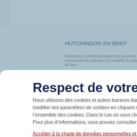
HUTCHINSON EN BREF
Hutchinson conçoit et produit des solutions
mouvement et participe à la mobilité du futur
les airs.
Fabricant leader d’étanchéité de précision,
standards et sur-mesure telles que des join
bagues BS et joints de forme.
Respect de votre
CONTACT
PORTRA
Nous utilisons des cookies et autres traceurs da
modifier vos paramètres de cookies en cliquant 
l’ensemble des cookies. Dans le cas où vous cliq
© 2026 Hutchinson Precision Sealing Systems
Pour plus d’informations, vous pouvez consulter
Accéder à la charte de données personnelles et 