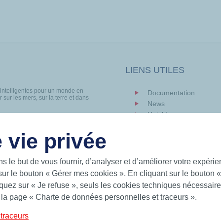
LIENS UTILES
 intelligentes pour un monde en
Documentation
 sur les mers, sur la terre et dans
News
Hutchinson.com
 Hutchinson fournit des solutions
ts toriques, bagues quadrilobes,
 vie privée
IT
ns le but de vous fournir, d’analyser et d’améliorer votre expéri
sur le bouton « Gérer mes cookies ». En cliquant sur le bouton 
uez sur « Je refuse », seuls les cookies techniques nécessaires
Charte de Protection des Données Personnelles
Condi
 la page « Charte de données personnelles et traceurs ».
traceurs