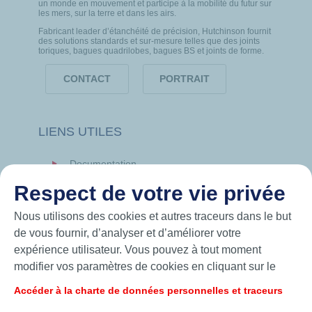
un monde en mouvement et participe à la mobilité du futur sur
les mers, sur la terre et dans les airs.
Fabricant leader d’étanchéité de précision, Hutchinson fournit
des solutions standards et sur-mesure telles que des joints
toriques, bagues quadrilobes, bagues BS et joints de forme.
CONTACT
PORTRAIT
LIENS UTILES
Documentation
News
Respect de votre vie privée
Hutchinson.com
Nous utilisons des cookies et autres traceurs dans le but
de vous fournir, d’analyser et d’améliorer votre
expérience utilisateur. Vous pouvez à tout moment
modifier vos paramètres de cookies en cliquant sur le
bouton « Gérer mes cookies ». En cliquant sur le bouton
Accéder à la charte de données personnelles et traceurs
« J’accepte », vous acceptez le dépôt de l’ensemble des