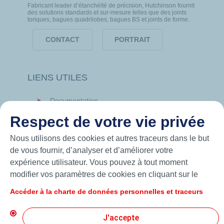
Fabricant leader d’étanchéité de précision, Hutchinson fournit
des solutions standards et sur-mesure telles que des joints
toriques, bagues quadrilobes, bagues BS et joints de forme.
CONTACT
PORTRAIT
LIENS UTILES
Documentation
News
Respect de votre vie privée
Hutchinson.com
Nous utilisons des cookies et autres traceurs dans le but
de vous fournir, d’analyser et d’améliorer votre
expérience utilisateur. Vous pouvez à tout moment
modifier vos paramètres de cookies en cliquant sur le
bouton « Gérer mes cookies ». En cliquant sur le bouton
Accéder à la charte de données personnelles et traceurs
« J’accepte », vous acceptez le dépôt de l’ensemble des
cookies. Dans le cas où vous cliquez sur « Je refuse »,
J'accepte
seuls les cookies techniques nécessaires au bon