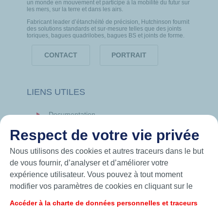
un monde en mouvement et participe à la mobilité du futur sur
les mers, sur la terre et dans les airs.
Fabricant leader d’étanchéité de précision, Hutchinson fournit
des solutions standards et sur-mesure telles que des joints
toriques, bagues quadrilobes, bagues BS et joints de forme.
CONTACT
PORTRAIT
LIENS UTILES
Documentation
News
Respect de votre vie privée
Hutchinson.com
Nous utilisons des cookies et autres traceurs dans le but
de vous fournir, d’analyser et d’améliorer votre
expérience utilisateur. Vous pouvez à tout moment
modifier vos paramètres de cookies en cliquant sur le
bouton « Gérer mes cookies ». En cliquant sur le bouton
Accéder à la charte de données personnelles et traceurs
« J’accepte », vous acceptez le dépôt de l’ensemble des