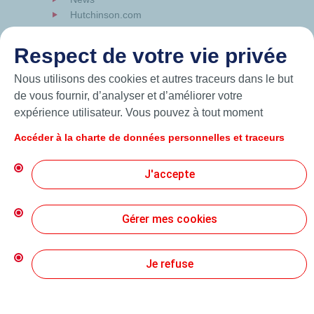
Hutchinson.com
Respect de votre vie privée
Nous utilisons des cookies et autres traceurs dans le but
de vous fournir, d’analyser et d’améliorer votre
expérience utilisateur. Vous pouvez à tout moment
modifier vos paramètres de cookies en cliquant sur le
Accéder à la charte de données personnelles et traceurs
bouton « Gérer mes cookies ». En cliquant sur le bouton
« J’accepte », vous acceptez le dépôt de l’ensemble des
J'accepte
cookies. Dans le cas où vous cliquez sur « Je refuse »,
seuls les cookies techniques nécessaires au bon
© 2026 Hutchinson Precision Sealing Systems
fonctionnement du site seront utilisés. Pour plus
Gérer mes cookies
d’informations, vous pouvez consulter la page « Charte
Charte de Protection des Données Personnelles
de données personnelles et traceurs ».
Je refuse
Conditions Générales d’Utilisation
Création Mediapilote