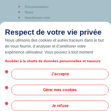
Documentation
News
Hutchinson.com
Respect de votre vie privée
Nous utilisons des cookies et autres traceurs dans le but
de vous fournir, d’analyser et d’améliorer votre
expérience utilisateur. Vous pouvez à tout moment
modifier vos paramètres de cookies en cliquant sur le
Accéder à la charte de données personnelles et traceurs
bouton « Gérer mes cookies ». En cliquant sur le bouton
« J’accepte », vous acceptez le dépôt de l’ensemble des
J'accepte
cookies. Dans le cas où vous cliquez sur « Je refuse »,
seuls les cookies techniques nécessaires au bon
© 2026 Hutchinson Precision Sealing Systems
fonctionnement du site seront utilisés. Pour plus
Gérer mes cookies
d’informations, vous pouvez consulter la page « Charte
Charte de Protection des Données Personnelles
de données personnelles et traceurs ».
Je refuse
Conditions Générales d’Utilisation