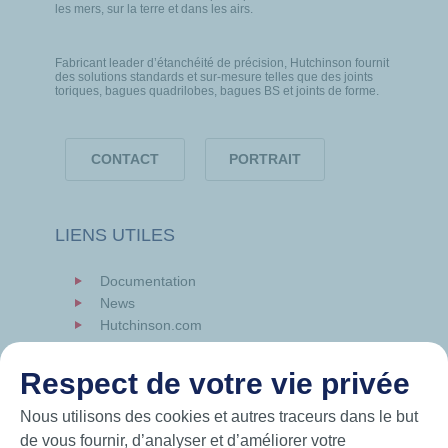
les mers, sur la terre et dans les airs.
Fabricant leader d’étanchéité de précision, Hutchinson fournit
des solutions standards et sur-mesure telles que des joints
toriques, bagues quadrilobes, bagues BS et joints de forme.
CONTACT
PORTRAIT
LIENS UTILES
Documentation
News
Hutchinson.com
Respect de votre vie privée
Nous utilisons des cookies et autres traceurs dans le but
de vous fournir, d’analyser et d’améliorer votre