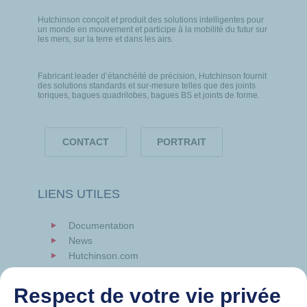
Hutchinson conçoit et produit des solutions intelligentes pour
un monde en mouvement et participe à la mobilité du futur sur
les mers, sur la terre et dans les airs.
Fabricant leader d’étanchéité de précision, Hutchinson fournit
des solutions standards et sur-mesure telles que des joints
toriques, bagues quadrilobes, bagues BS et joints de forme.
CONTACT
PORTRAIT
LIENS UTILES
Documentation
News
Hutchinson.com
Respect de votre vie privée