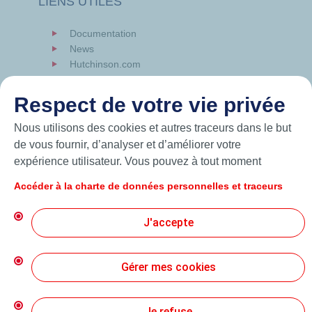
LIENS UTILES
Documentation
News
Hutchinson.com
Respect de votre vie privée
Nous utilisons des cookies et autres traceurs dans le but
de vous fournir, d’analyser et d’améliorer votre
expérience utilisateur. Vous pouvez à tout moment
modifier vos paramètres de cookies en cliquant sur le
Accéder à la charte de données personnelles et traceurs
bouton « Gérer mes cookies ». En cliquant sur le bouton
« J’accepte », vous acceptez le dépôt de l’ensemble des
J'accepte
cookies. Dans le cas où vous cliquez sur « Je refuse »,
seuls les cookies techniques nécessaires au bon
© 2026 Hutchinson Precision Sealing Systems
fonctionnement du site seront utilisés. Pour plus
Gérer mes cookies
d’informations, vous pouvez consulter la page « Charte
Charte de Protection des Données Personnelles
de données personnelles et traceurs ».
Je refuse