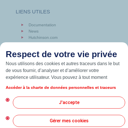
LIENS UTILES
Documentation
News
Hutchinson.com
Respect de votre vie privée
Nous utilisons des cookies et autres traceurs dans le but
de vous fournir, d’analyser et d’améliorer votre
expérience utilisateur. Vous pouvez à tout moment
modifier vos paramètres de cookies en cliquant sur le
Accéder à la charte de données personnelles et traceurs
bouton « Gérer mes cookies ». En cliquant sur le bouton
« J’accepte », vous acceptez le dépôt de l’ensemble des
J'accepte
cookies. Dans le cas où vous cliquez sur « Je refuse »,
seuls les cookies techniques nécessaires au bon
© 2026 Hutchinson Precision Sealing Systems
fonctionnement du site seront utilisés. Pour plus
Gérer mes cookies
d’informations, vous pouvez consulter la page « Charte
Charte de Protection des Données Personnelles