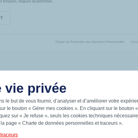
ts toriques, bagues quadrilobes,
IT
Charte de Protection des Données Personnelles
Condi
 vie privée
ns le but de vous fournir, d’analyser et d’améliorer votre expéri
sur le bouton « Gérer mes cookies ». En cliquant sur le bouton 
uez sur « Je refuse », seuls les cookies techniques nécessaires
 la page « Charte de données personnelles et traceurs ».
traceurs