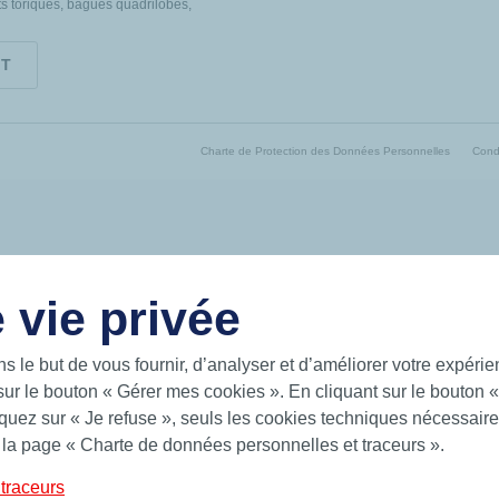
ts toriques, bagues quadrilobes,
IT
Charte de Protection des Données Personnelles
Condi
 vie privée
ns le but de vous fournir, d’analyser et d’améliorer votre expéri
sur le bouton « Gérer mes cookies ». En cliquant sur le bouton 
uez sur « Je refuse », seuls les cookies techniques nécessaires
 la page « Charte de données personnelles et traceurs ».
traceurs