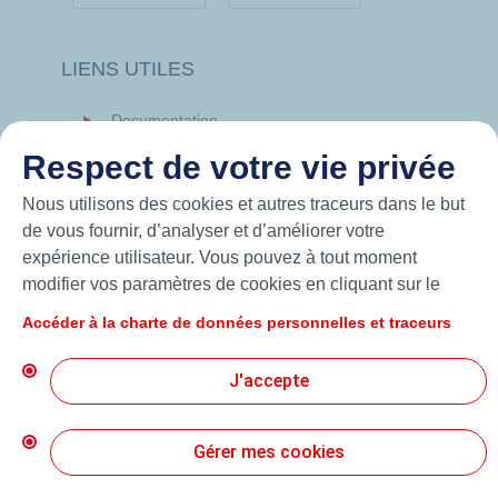
LIENS UTILES
Documentation
News
Respect de votre vie privée
Hutchinson.com
Nous utilisons des cookies et autres traceurs dans le but
de vous fournir, d’analyser et d’améliorer votre
expérience utilisateur. Vous pouvez à tout moment
modifier vos paramètres de cookies en cliquant sur le
bouton « Gérer mes cookies ». En cliquant sur le bouton
Accéder à la charte de données personnelles et traceurs
« J’accepte », vous acceptez le dépôt de l’ensemble des
cookies. Dans le cas où vous cliquez sur « Je refuse »,
J'accepte
seuls les cookies techniques nécessaires au bon
fonctionnement du site seront utilisés. Pour plus
d’informations, vous pouvez consulter la page « Charte
Gérer mes cookies
© 2026 Hutchinson Precision Sealing Systems
de données personnelles et traceurs ».