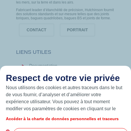
les mers, sur la terre et dans les airs.
Fabricant leader d’étanchéité de précision, Hutchinson fournit
des solutions standards et sur-mesure telles que des joints
toriques, bagues quadrilobes, bagues BS et joints de forme.
CONTACT
PORTRAIT
LIENS UTILES
Documentation
News
Respect de votre vie privée
Hutchinson.com
Nous utilisons des cookies et autres traceurs dans le but
de vous fournir, d’analyser et d’améliorer votre
expérience utilisateur. Vous pouvez à tout moment
modifier vos paramètres de cookies en cliquant sur le
bouton « Gérer mes cookies ». En cliquant sur le bouton
Accéder à la charte de données personnelles et traceurs
« J’accepte », vous acceptez le dépôt de l’ensemble des
cookies. Dans le cas où vous cliquez sur « Je refuse »,