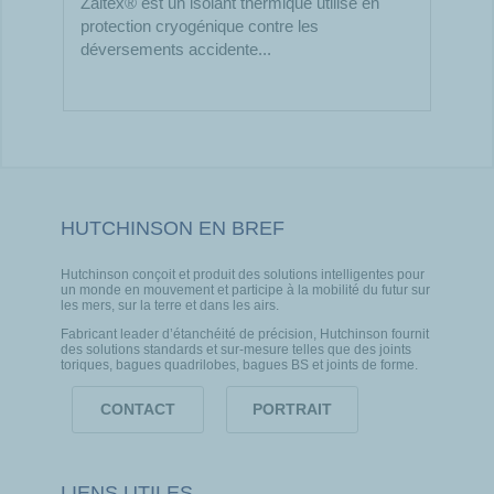
Zaltex® est un isolant thermique utilisé en
protection cryogénique contre les
déversements accidente...
HUTCHINSON EN BREF
Hutchinson conçoit et produit des solutions intelligentes pour
un monde en mouvement et participe à la mobilité du futur sur
les mers, sur la terre et dans les airs.
Fabricant leader d’étanchéité de précision, Hutchinson fournit
des solutions standards et sur-mesure telles que des joints
toriques, bagues quadrilobes, bagues BS et joints de forme.
CONTACT
PORTRAIT
LIENS UTILES