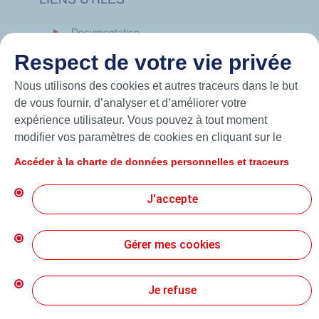
Documentation
News
Respect de votre vie privée
Hutchinson.com
Nous utilisons des cookies et autres traceurs dans le but
de vous fournir, d’analyser et d’améliorer votre
expérience utilisateur. Vous pouvez à tout moment
modifier vos paramètres de cookies en cliquant sur le
bouton « Gérer mes cookies ». En cliquant sur le bouton
Accéder à la charte de données personnelles et traceurs
« J’accepte », vous acceptez le dépôt de l’ensemble des
cookies. Dans le cas où vous cliquez sur « Je refuse »,
J'accepte
seuls les cookies techniques nécessaires au bon
fonctionnement du site seront utilisés. Pour plus
d’informations, vous pouvez consulter la page « Charte
Gérer mes cookies
© 2026 Hutchinson Precision Sealing Systems
de données personnelles et traceurs ».
Charte de Protection des Données Personnelles
Je refuse
Conditions Générales d’Utilisation