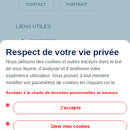
CONTACT
PORTRAIT
LIENS UTILES
Documentation
News
Respect de votre vie privée
Hutchinson.com
Nous utilisons des cookies et autres traceurs dans le but
de vous fournir, d’analyser et d’améliorer votre
expérience utilisateur. Vous pouvez à tout moment
modifier vos paramètres de cookies en cliquant sur le
bouton « Gérer mes cookies ». En cliquant sur le bouton
Accéder à la charte de données personnelles et traceurs
« J’accepte », vous acceptez le dépôt de l’ensemble des
cookies. Dans le cas où vous cliquez sur « Je refuse »,
J'accepte
seuls les cookies techniques nécessaires au bon
fonctionnement du site seront utilisés. Pour plus
d’informations, vous pouvez consulter la page « Charte
Gérer mes cookies
© 2026 Hutchinson Precision Sealing Systems