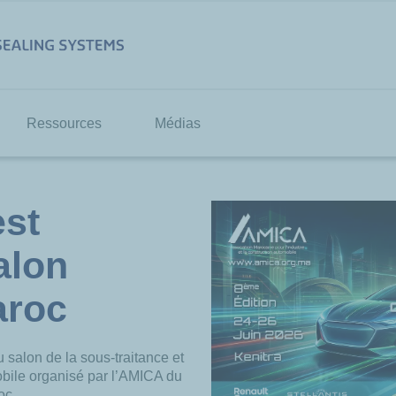
Ressources
Médias
est
alon
aroc
u salon de la sous-traitance et
mobile organisé par l’AMICA du
oc.