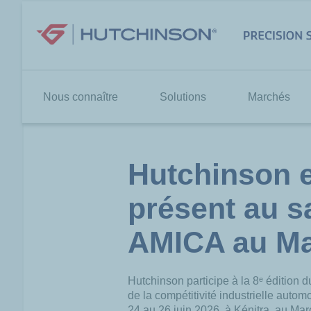
Aller
au
contenu
Nous connaître
Solutions
Marchés
Hutchinson 
présent au s
AMICA au M
Hutchinson participe à la 8ᵉ édition d
de la compétitivité industrielle auto
24 au 26 juin 2026, à Kénitra, au Mar