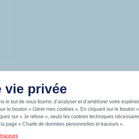
 vie privée
LIENS UTILES
ns le but de vous fournir, d’analyser et d’améliorer votre expéri
 intelligentes pour un monde en
Documentation
 sur les mers, sur la terre et dans
sur le bouton « Gérer mes cookies ». En cliquant sur le bouton 
News
uez sur « Je refuse », seuls les cookies techniques nécessaires
Hutchinson.com
 Hutchinson fournit des solutions
 la page « Charte de données personnelles et traceurs ».
ts toriques, bagues quadrilobes,
traceurs