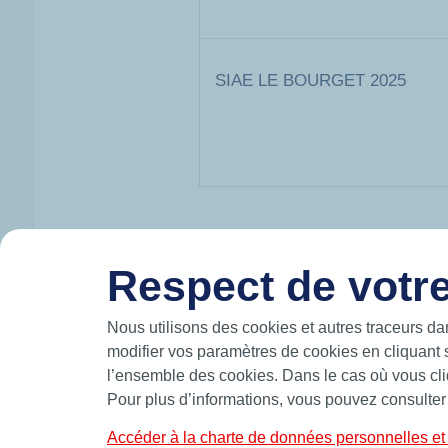
SIAE LE BOURGET 2025
Respect de votre
HUTCHINSON EN BREF
Nous utilisons des cookies et autres traceurs da
Hutchinson conçoit et produit des solutions
mouvement et participe à la mobilité du futur
modifier vos paramètres de cookies en cliquant 
les airs.
l’ensemble des cookies. Dans le cas où vous cliq
Fabricant leader d’étanchéité de précision,
Pour plus d’informations, vous pouvez consulter
standards et sur-mesure telles que des join
bagues BS et joints de forme.
Accéder à la charte de données personnelles et 