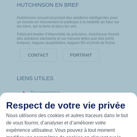
HUTCHINSON EN BREF
Hutchinson conçoit et produit des solutions intelligentes pour
un monde en mouvement et participe à la mobilité du futur sur
les mers, sur la terre et dans les airs.
Fabricant leader d’étanchéité de précision, Hutchinson fournit
des solutions standards et sur-mesure telles que des joints
toriques, bagues quadrilobes, bagues BS et joints de forme.
CONTACT
PORTRAIT
LIENS UTILES
Documentation
News
Respect de votre vie privée
Hutchinson.com
Nous utilisons des cookies et autres traceurs dans le but
de vous fournir, d’analyser et d’améliorer votre
expérience utilisateur. Vous pouvez à tout moment