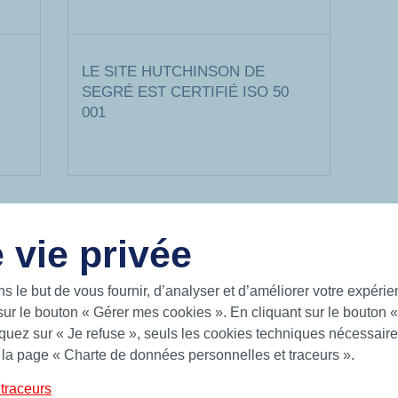
LE SITE HUTCHINSON DE
SEGRÉ EST CERTIFIÉ ISO 50
001
 vie privée
LIENS UTILES
ns le but de vous fournir, d’analyser et d’améliorer votre expéri
 intelligentes pour un monde en
Documentation
sur le bouton « Gérer mes cookies ». En cliquant sur le bouton 
 sur les mers, sur la terre et dans
News
uez sur « Je refuse », seuls les cookies techniques nécessaires
Hutchinson.com
 la page « Charte de données personnelles et traceurs ».
 Hutchinson fournit des solutions
ts toriques, bagues quadrilobes,
traceurs