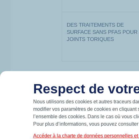
DES TRAITEMENTS DE
SURFACE SANS PFAS POUR
JOINTS TORIQUES
Respect de votre
HUTCHINSON EN BREF
Nous utilisons des cookies et autres traceurs da
Hutchinson conçoit et produit des solutions
modifier vos paramètres de cookies en cliquant 
mouvement et participe à la mobilité du futur
l’ensemble des cookies. Dans le cas où vous cliq
les airs.
Pour plus d’informations, vous pouvez consulter
Fabricant leader d’étanchéité de précision,
standards et sur-mesure telles que des join
bagues BS et joints de forme.
Accéder à la charte de données personnelles et 