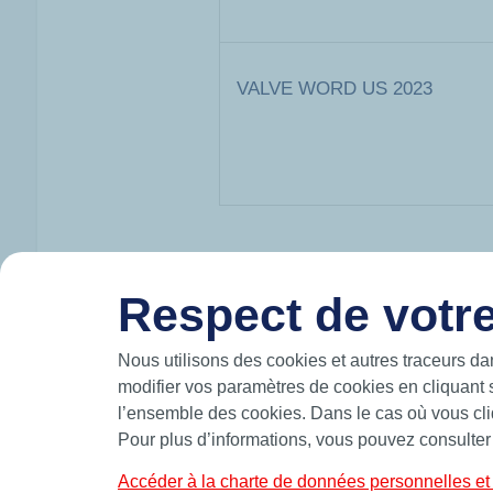
VALVE WORD US 2023
Respect de votre
HUTCHINSON EN BREF
Nous utilisons des cookies et autres traceurs da
Hutchinson conçoit et produit des solutions
mouvement et participe à la mobilité du futur
modifier vos paramètres de cookies en cliquant 
les airs.
l’ensemble des cookies. Dans le cas où vous cliq
Fabricant leader d’étanchéité de précision,
Pour plus d’informations, vous pouvez consulter
standards et sur-mesure telles que des join
bagues BS et joints de forme.
Accéder à la charte de données personnelles et 