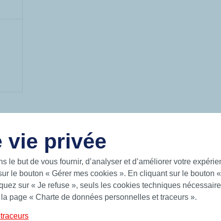
 vie privée
LIENS UTILES
ns le but de vous fournir, d’analyser et d’améliorer votre expéri
 intelligentes pour un monde en
Documentation
 sur les mers, sur la terre et dans
sur le bouton « Gérer mes cookies ». En cliquant sur le bouton 
News
uez sur « Je refuse », seuls les cookies techniques nécessaires
Hutchinson.com
 Hutchinson fournit des solutions
 la page « Charte de données personnelles et traceurs ».
ts toriques, bagues quadrilobes,
traceurs