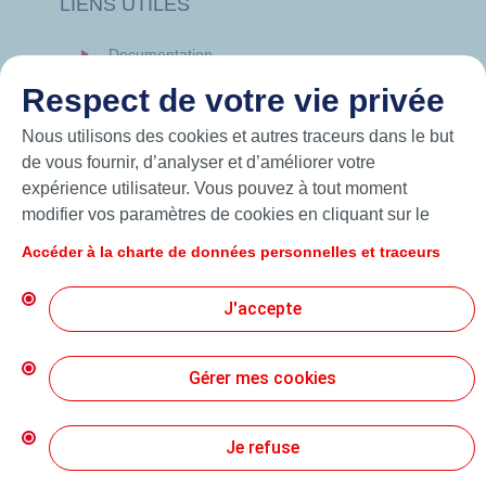
LIENS UTILES
Documentation
News
Respect de votre vie privée
Hutchinson.com
Nous utilisons des cookies et autres traceurs dans le but
de vous fournir, d’analyser et d’améliorer votre
expérience utilisateur. Vous pouvez à tout moment
modifier vos paramètres de cookies en cliquant sur le
bouton « Gérer mes cookies ». En cliquant sur le bouton
Accéder à la charte de données personnelles et traceurs
« J’accepte », vous acceptez le dépôt de l’ensemble des
cookies. Dans le cas où vous cliquez sur « Je refuse »,
J'accepte
seuls les cookies techniques nécessaires au bon
fonctionnement du site seront utilisés. Pour plus
d’informations, vous pouvez consulter la page « Charte
Gérer mes cookies
© 2026 Hutchinson Precision Sealing Systems
de données personnelles et traceurs ».
Charte de Protection des Données Personnelles
Je refuse
Conditions Générales d’Utilisation