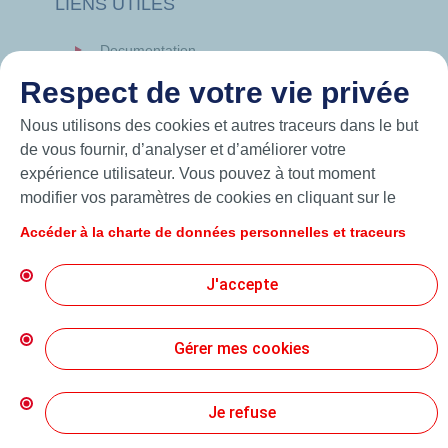
LIENS UTILES
Documentation
News
Respect de votre vie privée
Hutchinson.com
Nous utilisons des cookies et autres traceurs dans le but
de vous fournir, d’analyser et d’améliorer votre
expérience utilisateur. Vous pouvez à tout moment
modifier vos paramètres de cookies en cliquant sur le
bouton « Gérer mes cookies ». En cliquant sur le bouton
Accéder à la charte de données personnelles et traceurs
« J’accepte », vous acceptez le dépôt de l’ensemble des
cookies. Dans le cas où vous cliquez sur « Je refuse »,
J'accepte
seuls les cookies techniques nécessaires au bon
fonctionnement du site seront utilisés. Pour plus
d’informations, vous pouvez consulter la page « Charte
Gérer mes cookies
© 2026 Hutchinson Precision Sealing Systems
de données personnelles et traceurs ».
Charte de Protection des Données Personnelles
Je refuse
Conditions Générales d’Utilisation