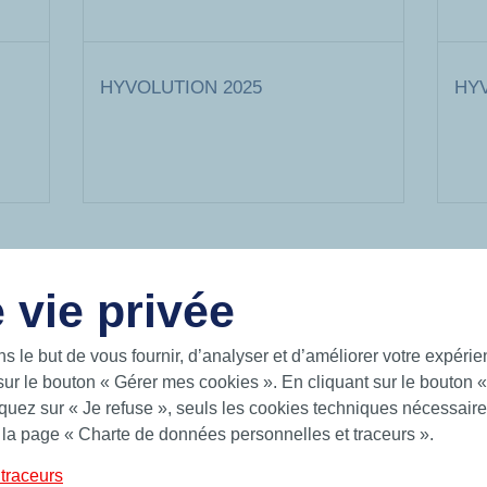
HYVOLUTION 2025
HYV
 vie privée
LIENS UTILES
ns le but de vous fournir, d’analyser et d’améliorer votre expéri
 intelligentes pour un monde en
Documentation
 sur les mers, sur la terre et dans
sur le bouton « Gérer mes cookies ». En cliquant sur le bouton 
News
uez sur « Je refuse », seuls les cookies techniques nécessaires
Hutchinson.com
 Hutchinson fournit des solutions
 la page « Charte de données personnelles et traceurs ».
ts toriques, bagues quadrilobes,
traceurs