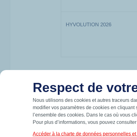
HYVOLUTION 2026
Respect de votre
HUTCHINSON EN BREF
Nous utilisons des cookies et autres traceurs da
Hutchinson conçoit et produit des solutions
mouvement et participe à la mobilité du futur
modifier vos paramètres de cookies en cliquant 
les airs.
l’ensemble des cookies. Dans le cas où vous cliq
Fabricant leader d’étanchéité de précision,
Pour plus d’informations, vous pouvez consulter
standards et sur-mesure telles que des join
bagues BS et joints de forme.
Accéder à la charte de données personnelles et 