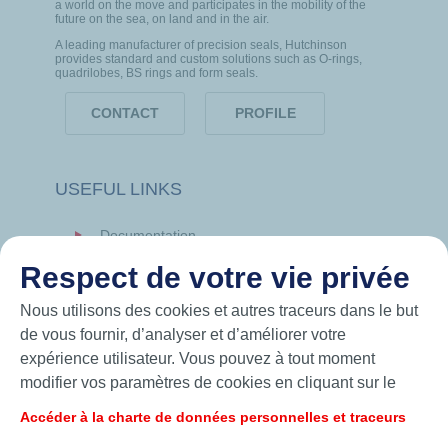
a world on the move and participates in the mobility of the
future on the sea, on land and in the air.
A leading manufacturer of precision seals, Hutchinson
provides standard and custom solutions such as O-rings,
quadrilobes, BS rings and form seals.
CONTACT
PROFILE
USEFUL LINKS
Documentation
News
Respect de votre vie privée
Hutchinson.com
Nous utilisons des cookies et autres traceurs dans le but
de vous fournir, d’analyser et d’améliorer votre
expérience utilisateur. Vous pouvez à tout moment
modifier vos paramètres de cookies en cliquant sur le
bouton « Gérer mes cookies ». En cliquant sur le bouton
Accéder à la charte de données personnelles et traceurs
« J’accepte », vous acceptez le dépôt de l’ensemble des