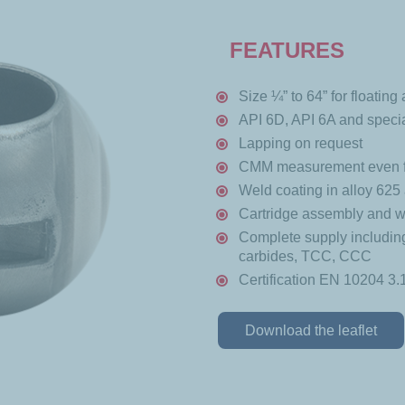
FEATURES
Size ¼” to 64” for floatin
API 6D, API 6A and specia
Lapping on request
CMM measurement even fo
Weld coating in alloy 62
Cartridge assembly and w
Complete supply including
carbides, TCC, CCC
Certification EN 10204 3.1
Download the leaflet