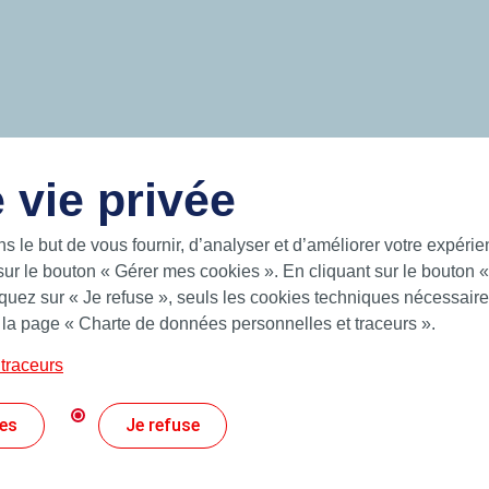
 vie privée
USEFUL LINKS
ns le but de vous fournir, d’analyser et d’améliorer votre expéri
sur le bouton « Gérer mes cookies ». En cliquant sur le bouton 
gent solutions for a world on the
Documentation
uez sur « Je refuse », seuls les cookies techniques nécessaires
future on the sea, on land and in the
News
 la page « Charte de données personnelles et traceurs ».
Hutchinson.com
 Hutchinson provides standard and
es, BS rings and form seals.
traceurs
E
es
Je refuse
Personal Data Protection and Cookies Charter
G