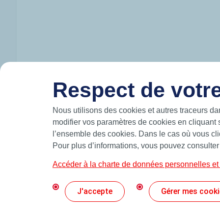
Respect de votre
HUTCHINSON IN BRIEF
Nous utilisons des cookies et autres traceurs da
modifier vos paramètres de cookies en cliquant 
Hutchinson designs and manufactures intelli
l’ensemble des cookies. Dans le cas où vous cliq
move and participates in the mobility of the 
air.
Pour plus d’informations, vous pouvez consulter
A leading manufacturer of precision seals,
custom solutions such as O-rings, quadrilob
Accéder à la charte de données personnelles et 
CONTACT
PROFIL
J'accepte
Gérer mes cooki
© 2026 Hutchinson Precision Sealing Systems