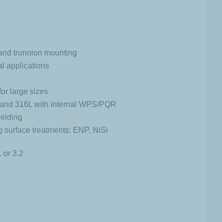
g and trunnion mounting
l applications
r large sizes
5 and 316L with internal WPS/PQR
elding
 surface treatments: ENP, NiSi
 or 3.2