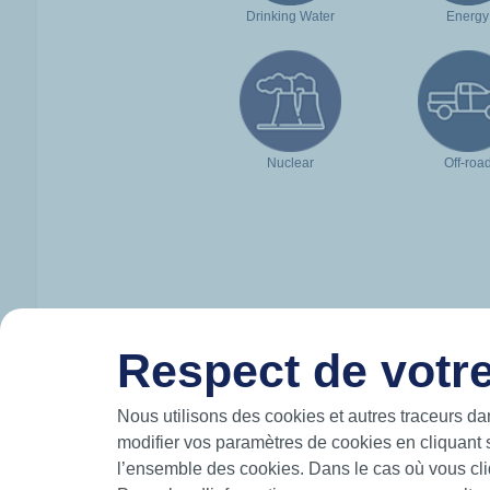
Drinking Water
Energy
Nuclear
Off-roa
Respect de votre
HUTCHINSON IN BRIEF
Nous utilisons des cookies et autres traceurs da
modifier vos paramètres de cookies en cliquant 
Hutchinson designs and manufactures intelli
l’ensemble des cookies. Dans le cas où vous cliq
move and participates in the mobility of the 
air.