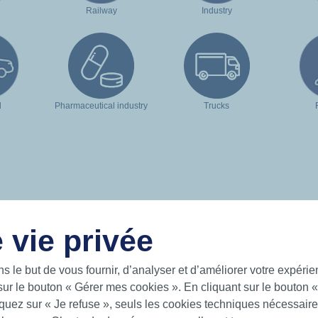
Railway
Industry
d
Pharmaceutical industry
Trucks
 vie privée
USEFUL LINKS
ns le but de vous fournir, d’analyser et d’améliorer votre expéri
sur le bouton « Gérer mes cookies ». En cliquant sur le bouton 
gent solutions for a world on the
Documentation
uez sur « Je refuse », seuls les cookies techniques nécessaires
future on the sea, on land and in the
News