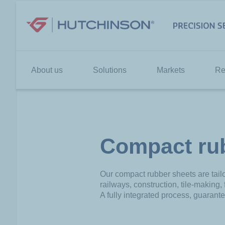
Skip
to
content
About us
Solutions
Markets
Re
Compact ru
Our compact rubber sheets are tail
railways, construction, tile-making,
A fully integrated process, guarant