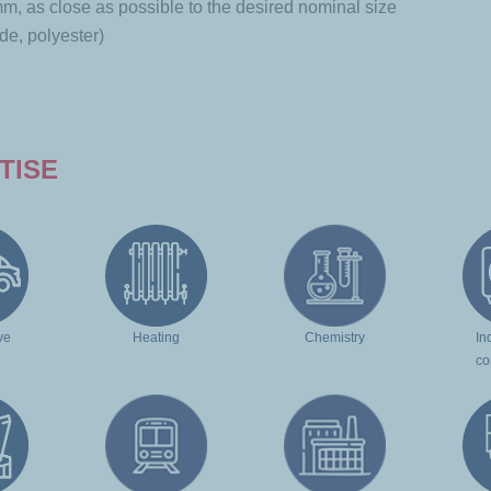
mm, as close as possible to the desired nominal size
ide, polyester)
TISE
ve
Heating
Chemistry
In
co