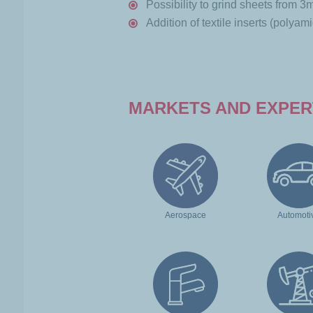
Possibility to grind sheets from 3
Addition of textile inserts (polyam
MARKETS AND EXPER
Aerospace
Automoti