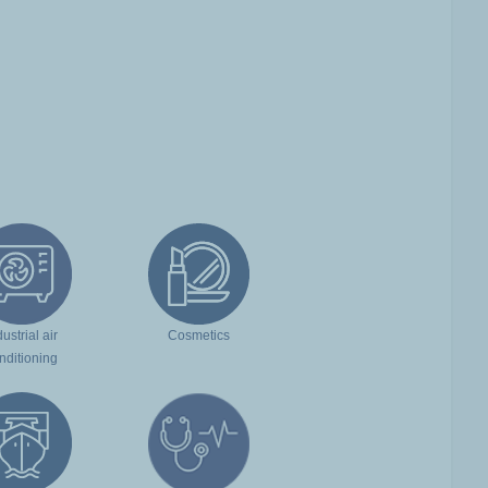
dustrial air
Cosmetics
nditioning