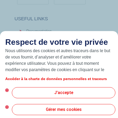
USEFUL LINKS
Documentation
News
Respect de votre vie privée
Hutchinson.com
Nous utilisons des cookies et autres traceurs dans le but
de vous fournir, d’analyser et d’améliorer votre
expérience utilisateur. Vous pouvez à tout moment
modifier vos paramètres de cookies en cliquant sur le
bouton « Gérer mes cookies ». En cliquant sur le bouton
Accéder à la charte de données personnelles et traceurs
« J’accepte », vous acceptez le dépôt de l’ensemble des
cookies. Dans le cas où vous cliquez sur « Je refuse »,
J'accepte
seuls les cookies techniques nécessaires au bon
fonctionnement du site seront utilisés. Pour plus
d’informations, vous pouvez consulter la page « Charte
Gérer mes cookies
© 2026 Hutchinson Precision Sealing Systems
de données personnelles et traceurs ».