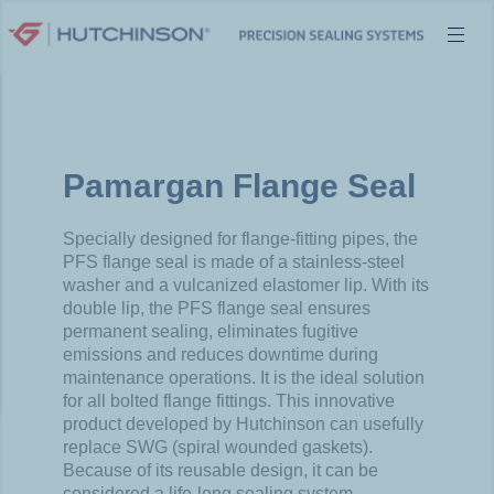
Skip
to
content
Pamargan Flange Seal
Specially designed for flange-fitting pipes, the
PFS flange seal is made of a stainless-steel
washer and a vulcanized elastomer lip. With
its
double lip, the PFS flange seal ensures
permanent sealing, eliminates fugitive
emissions and reduces downtime during
maintenance
operations. It is the ideal solution
for all bolted flange fittings. This innovative
product developed by Hutchinson can usefully
replace SWG
(spiral wounded gaskets).
Because of its reusable design, it can be
considered a life-long sealing system.