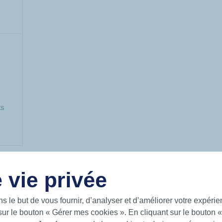
ts
 vie privée
USEFUL LINKS
ns le but de vous fournir, d’analyser et d’améliorer votre expéri
sur le bouton « Gérer mes cookies ». En cliquant sur le bouton 
gent solutions for a world on the
Documentation