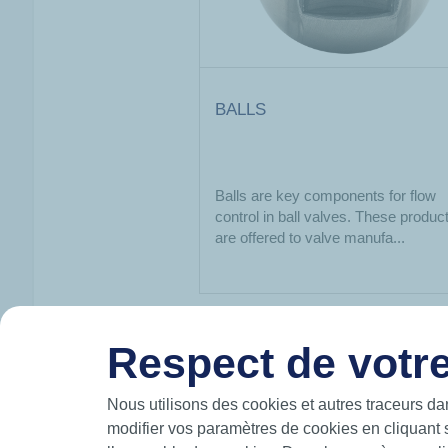
BALLS
Balls are key components for flow
control in ball valves. These produc
are offered to valve manufa...
Respect de votre
HUTCHINSON IN BRIEF
Nous utilisons des cookies et autres traceurs da
modifier vos paramètres de cookies en cliquant 
Hutchinson designs and manufactures intelli