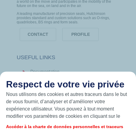
a world on the move and participates in the mobility of the
future on the sea, on land and in the air.
A leading manufacturer of precision seals, Hutchinson
provides standard and custom solutions such as O-rings,
quadrilobes, BS rings and form seals.
CONTACT
PROFILE
USEFUL LINKS
Documentation
News
Respect de votre vie privée
Hutchinson.com
Nous utilisons des cookies et autres traceurs dans le but
de vous fournir, d’analyser et d’améliorer votre
expérience utilisateur. Vous pouvez à tout moment
modifier vos paramètres de cookies en cliquant sur le
bouton « Gérer mes cookies ». En cliquant sur le bouton
Accéder à la charte de données personnelles et traceurs
« J’accepte », vous acceptez le dépôt de l’ensemble des